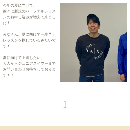
今年の夏に向けて、
徐々に新規のパーソナルレッス
ンのお申し込みが増えて来まし
た！
みなさん、夏に向けて一歩早く
レッスンを探しているみたいで
す！
夏に向けて上達したい、
大人からジュニアスイマーまで
お問い合わせお待ちしておりま
す！！
1