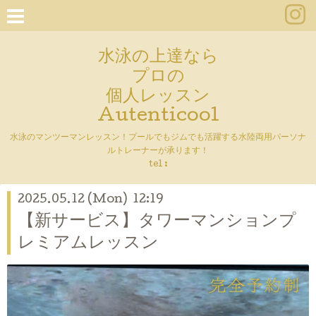
水泳の上達なら
プロの
個人レッスン
Autenticool
水泳のマンツーマンレッスン！プールでもジムでも活躍する水陸両用パーソナ
ルトレーナーが承ります！
tel :
2025.05.12 (Mon) 12:19
【新サービス】タワーマンションプ
レミアムレッスン