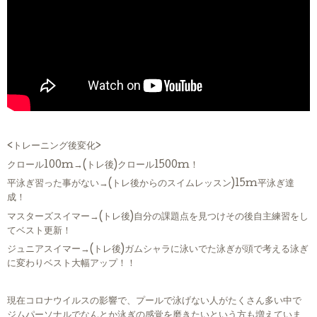
<トレーニング後変化>
クロール100m→(トレ後)クロール1500m！
平泳ぎ習った事がない→(トレ後からのスイムレッスン)15m平泳ぎ達
成！
マスターズスイマー→(トレ後)自分の課題点を見つけその後自主練習をし
てベスト更新！
ジュニアスイマー→(トレ後)ガムシャラに泳いでた泳ぎが頭で考える泳ぎ
に変わりベスト大幅アップ！！
現在コロナウイルスの影響で、プールで泳げない人がたくさん多い中で
ジムパーソナルでなんとか泳ぎの感覚を磨きたいという方も増えていま