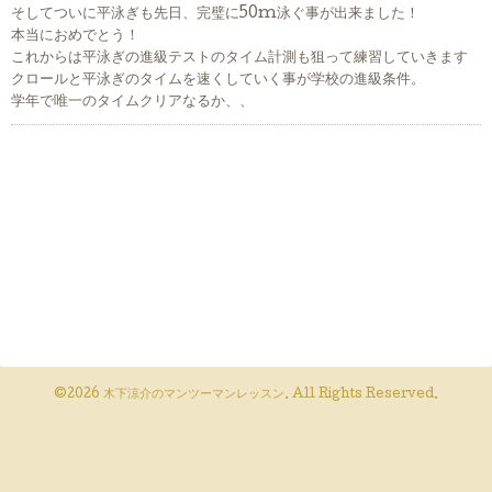
そしてついに平泳ぎも先日、完璧に50m泳ぐ事が出来ました！
本当におめでとう！
これからは平泳ぎの進級テストのタイム計測も狙って練習していきます
クロールと平泳ぎのタイムを速くしていく事が学校の進級条件。
学年で唯一のタイムクリアなるか、、
©2026
木下涼介のマンツーマンレッスン
. All Rights Reserved.