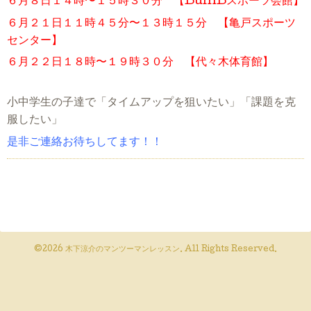
６月８日１４時〜１５時３０分 【BumBスポーツ会館】
６月２１日１１時４５分〜１３時１５分 【亀戸スポーツ
センター】
６月２２日１８時〜１９時３０分 【代々木体育館】
小中学生の子達で「タイムアップを狙いたい」「課題を克
服したい」
是非ご連絡お待ちしてます！！
©2026
木下涼介のマンツーマンレッスン
. All Rights Reserved.