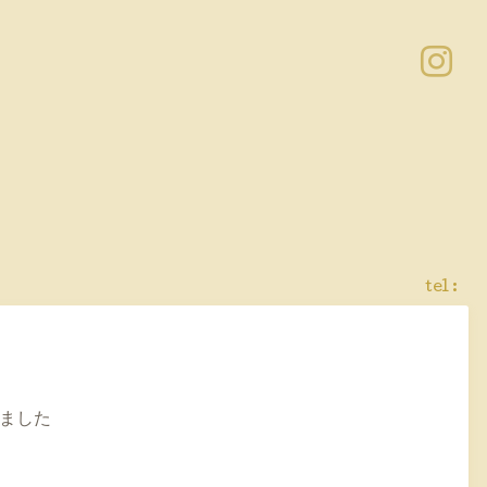
tel :
ました